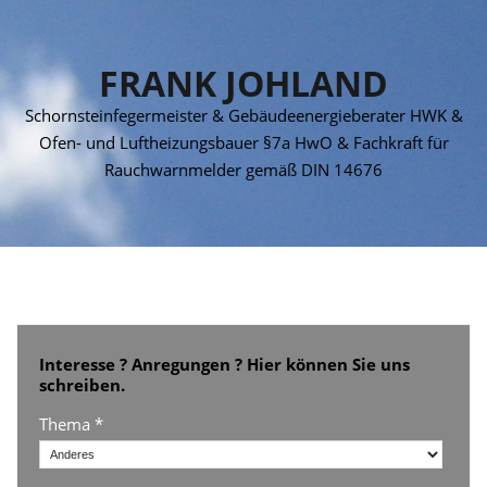
FRANK JOHLAND
Schornsteinfegermeister & Gebäudeenergieberater HWK &
Ofen- und Luftheizungsbauer §7a HwO & Fachkraft für
Rauchwarnmelder gemäß DIN 14676
Interesse ? Anregungen ? Hier können Sie uns
schreiben.
Thema *